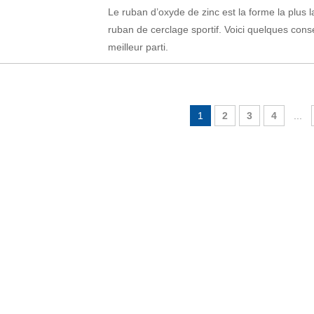
Le ruban d’oxyde de zinc est la forme la plus l
ruban de cerclage sportif. Voici quelques consei
meilleur parti.
1
2
3
4
...