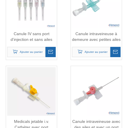
Canule IV sans port
Canule intraveineuse à
d'injection et sans ailes
demeure avec petites ailes
(type de stylo)
et sans port (nouveau-
nés)
Ajouter au panier
Ajouter au panier
Medicals jetable i.v.
Canule intraveineuse avec
Cathéter avec port
des ailes et avec un port