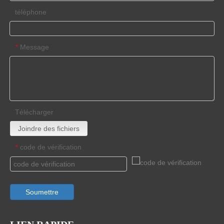
téléphone
Message
*
Télécharger
Joindre des fichiers
code de vérification
*
Soumettre