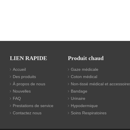
LIEN RAPIDE
Produit chaud
Accueil
Gaze médicale
Des produits
Coton médical
À propos de nous
Non-tissé médical et accessoire
Nouvelles
Bandage
FAQ
Urinaire
Prestations de service
Hypodermique
Contactez nous
Soins Respiratoires