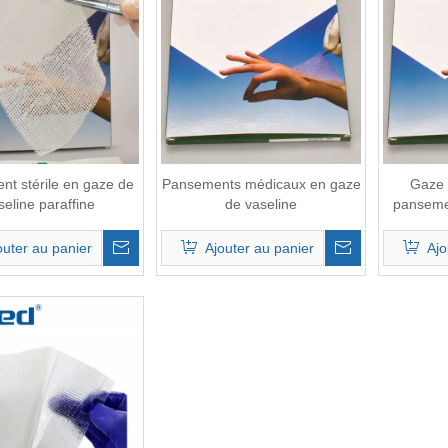
t stérile en gaze de
Pansements médicaux en gaze
Gaze 
seline paraffine
de vaseline
panseme
cm x 10 
outer au panier
Ajouter au panier
Ajo