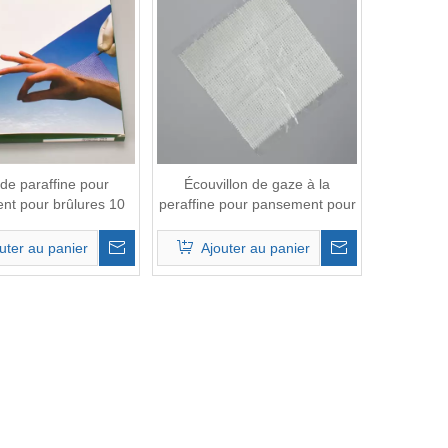
de paraffine pour
Écouvillon de gaze à la
nt pour brûlures 10
peraffine pour pansement pour
cm pour les premiers
brûlures
secours
uter au panier
Ajouter au panier