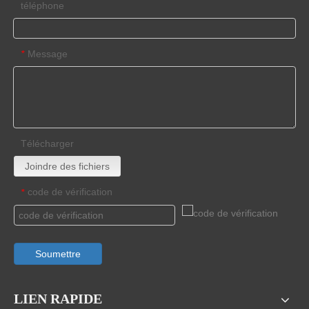
téléphone
Message
*
Télécharger
Joindre des fichiers
code de vérification
*
Soumettre
LIEN RAPIDE