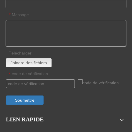
Message
*
Télécharger
Joindre des fichiers
code de vérification
*
Soumettre
LIEN RAPIDE