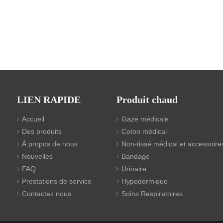
LIEN RAPIDE
Produit chaud
Accueil
Gaze médicale
Des produits
Coton médical
À propos de nous
Non-tissé médical et accessoire
Nouvelles
Bandage
FAQ
Urinaire
Prestations de service
Hypodermique
Contactez nous
Soins Respiratoires