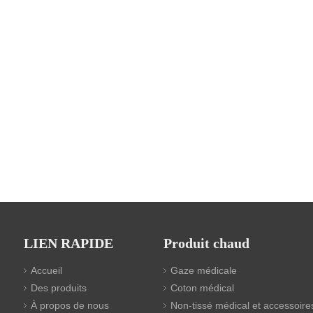
LIEN RAPIDE
Produit chaud
Accueil
Gaze médicale
Des produits
Coton médical
À propos de nous
Non-tissé médical et accessoire