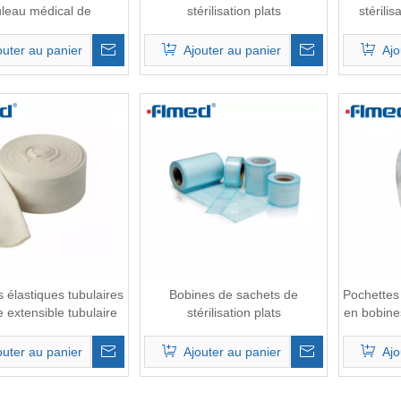
leau médical de
stérilisation plats
stérilis
stérilisation
outer au panier
Ajouter au panier
Ajo
élastiques tubulaires
Bobines de sachets de
Pochettes 
extensible tubulaire
stérilisation plats
en bobine
outer au panier
Ajouter au panier
Ajo