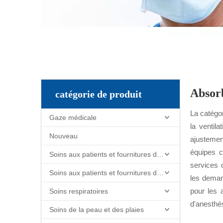
Absor
catégorie de produit
La catégor
Gaze médicale
la ventil
Nouveau
ajustemen
équipes c
Soins aux patients et fournitures de soins infirmiers
services 
Soins aux patients et fournitures de soins infirmiers
les deman
pour les 
Soins respiratoires
d'anesthés
Soins de la peau et des plaies