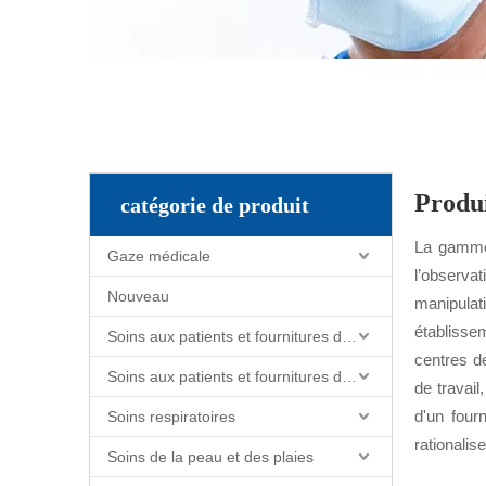
Produi
catégorie de produit
La gamme 
Gaze médicale
l’observa
Nouveau
manipulat
établisse
Soins aux patients et fournitures de soins infirmiers
centres de
Soins aux patients et fournitures de soins infirmiers
de travai
d'un four
Soins respiratoires
rationalis
Soins de la peau et des plaies