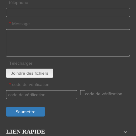
téléphone
Message
*
Télécharger
Joindre des fichiers
code de vérification
*
Soumettre
LIEN RAPIDE