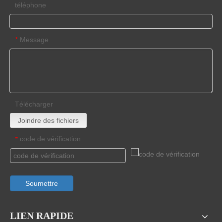
téléphone
Message
*
Télécharger
Joindre des fichiers
code de vérification
*
Soumettre
LIEN RAPIDE