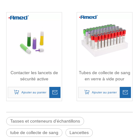
Contacter les lancets de
Tubes de collecte de sang
sécurité active
en verre à vide pour
collecte d'échantillons de
sang
Ajouter au panier
Ajouter au panier
Tasses et conteneurs d'échantillons
tube de collecte de sang
Lancettes