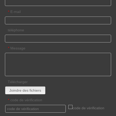
E-mail
*
téléphone
Message
*
Télécharger
Joindre des fichiers
code de vérification
*