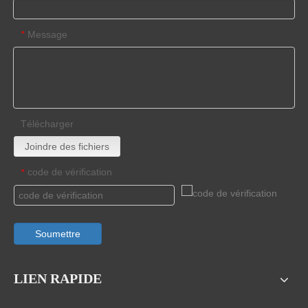
Message
*
Télécharger
Joindre des fichiers
code de vérification
*
Soumettre
LIEN RAPIDE