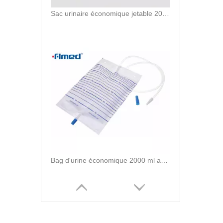
Sac urinaire économique jetable 2000 ml 0,12 mm d'épaisseur Type de soupape-push
Bag d'urine économique 2000 ml avec une vanne de poussée de sortie