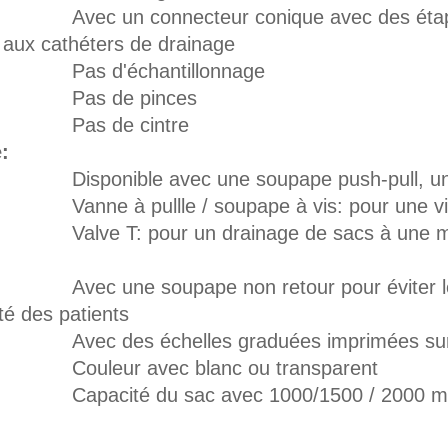
c un connecteur conique avec des étapes, f
 aux cathéters de drainage
as d'échantillonnage
as de pinces
as de cintre
:
ponible avec une soupape push-pull, une v
ne à pullle / soupape à vis: pour une vidan
lve T: pour un drainage de sacs à une mai
c une soupape non retour pour éviter le débi
té des patients
ec des échelles graduées imprimées su
uleur avec blanc ou transparent
pacité du sac avec 1000/1500 / 2000 m