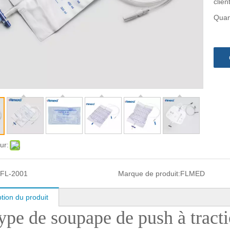
clien
Quan
ur:
FL-2001
Marque de produit:
FLMED
tion du produit
ype de soupape de push à tract