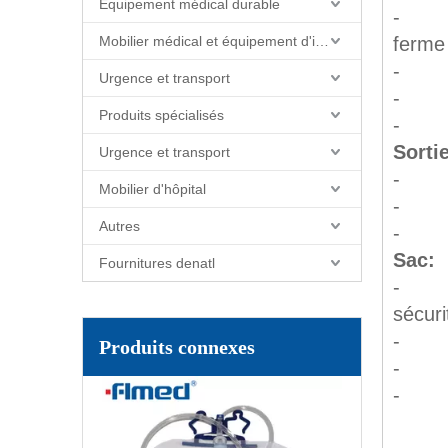
Équipement médical durable
- Ave
Mobilier médical et équipement d'installations
ferme
- P
Urgence et transport
- P
Produits spécialisés
- P
Sortie
Urgence et transport
- Dis
Mobilier d'hôpital
- Van
Autres
- Va
Sac:
Fournitures denatl
- Ave
sécuri
Sac urinaire jetable avec échantillon de port stérile
- Av
Produits connexes
- Co
- Ca