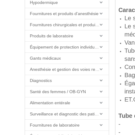
Hypodermique
Carac
Fournitures et produits d'anesthésie
Le s
Fournitures chirurgicales et produits de salle d'opération
Le 
méd
Produits de laboratoire
Vann
Équipement de protection individuelle (EPI)
Tub
san
Gants médicaux
Con
Anesthésie et gestion des voies respiratoires
Bag 
Diagnostics
Éga
inst
Santé des femmes / OB-GYN
ET.O
Alimentation entérale
Surveillance et diagnostic des patients
Tube 
- Su
Fournitures de laboratoire
- À u