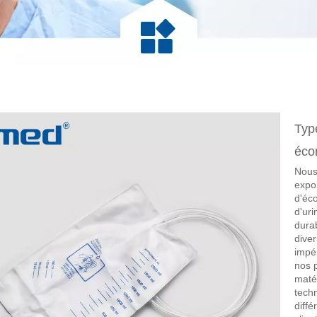
Typ
éco
Nous
expo
d'éco
d'uri
durab
diver
impér
nos p
maté
tech
diffé