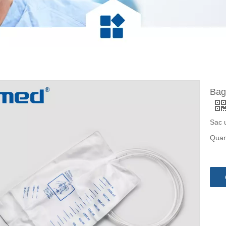
Bag
Sac 
Quan