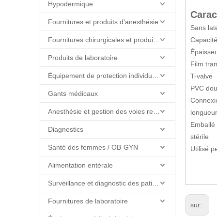
Hypodermique
Carac
Fournitures et produits d'anesthésie
Sans lat
Fournitures chirurgicales et produits de salle d'opération
Capacité
Épaisse
Produits de laboratoire
Film tra
Équipement de protection individuelle (EPI)
T-valve
PVC doub
Gants médicaux
Connexio
Anesthésie et gestion des voies respiratoires
longueu
Emballé 
Diagnostics
stérile
Santé des femmes / OB-GYN
Utilisé 
Alimentation entérale
Surveillance et diagnostic des patients
Fournitures de laboratoire
sur: