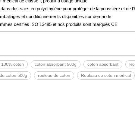
if médical de classe I, produit à usage unique
dans des sacs en polyéthylène pour protéger de la poussière et de l'
emballages et conditionnements disponibles sur demande
mmes certifiés ISO 13485 et nos produits sont marqués CE
 100% coton
coton absorbant 500g
coton absorbant
Ro
 de coton 500g
rouleau de coton
Rouleau de coton médical