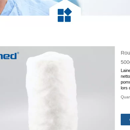
Rou
500
Lain
netto
pomm
lors
Quan