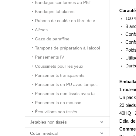
Bandages conformes au PBT
Caracté
Bandages tubulaires
100 %
Rubans de coulée en fibre de verre
Blanc
Alèses
Conf
Gaze de paraffine
Conf
Tampons de préparation à l'alcool
Poids
Pansements IV
Utili
Durée
Coussinets pour les yeux
Pansements transparents
Emball
Pansements en PU avec tampon absorbant
1 roulea
Pansements non tissés avec tampon absorbant
Un packa
Pansements en mousse
20 pieds
Écouvillons non tissés
40HQ : 
Délai de
Jetables non tissés
Commen
Coton médical