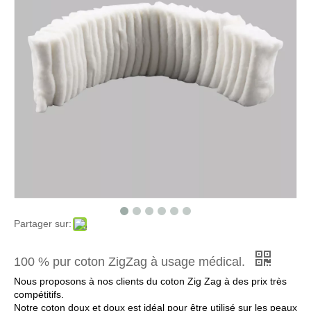
Rouleau de coton 500g à usage médical
Rouleau de laine de coton absorbant médical 500g 100 % pur coton
Partager sur:
Boules de coton biologique jetables absorbantes
Boules de coton médicales à usage médical non stérile
100 % pur coton ZigZag à usage médical.
Nous proposons à nos clients du coton Zig Zag à des prix très
compétitifs.
Notre coton doux et doux est idéal pour être utilisé sur les peaux