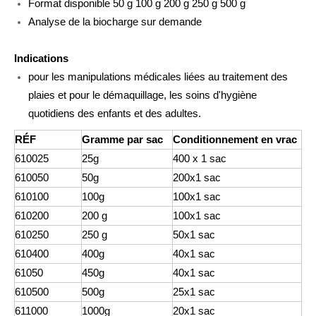
Format disponible 50 g 100 g 200 g 250 g 500 g
Analyse de la biocharge sur demande
Indications
pour les manipulations médicales liées au traitement des
plaies et pour le démaquillage, les soins d'hygiène
quotidiens des enfants et des adultes.
RÉF
Gramme par sac
Conditionnement en vrac
610025
25g
400 x 1 sac
610050
50g
200x1 sac
610100
100g
100x1 sac
610200
200 g
100x1 sac
610250
250 g
50x1 sac
610400
400g
40x1 sac
61050
450g
40x1 sac
610500
500g
25x1 sac
611000
1000g
20x1 sac