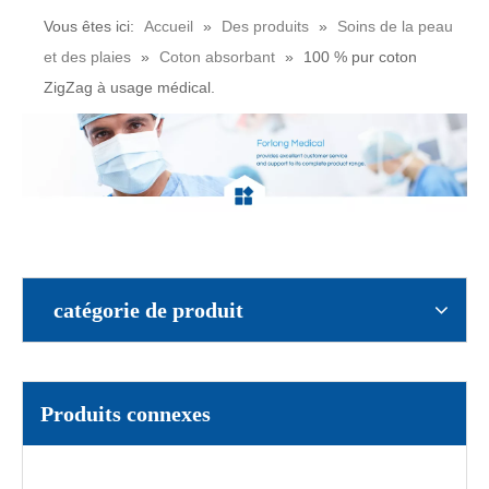
Vous êtes ici:
Accueil
»
Des produits
»
Soins de la peau
et des plaies
»
Coton absorbant
»
100 % pur coton
Rouleaux de coton (paquet de 1000 pièces) Rouleaux de coton dentaire autoclavables
Rouleau de coton dentaire jetable n°2 1000g
ZigZag à usage médical.
catégorie de produit
Laine de coton chirurgical pliée en zigzag
Ouate Absorbante Zig Zag 500g
Produits connexes