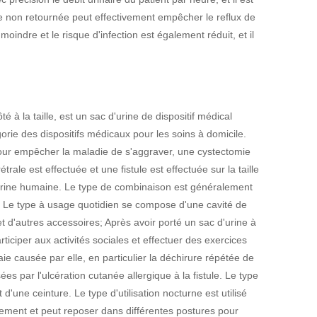
ane non retournée peut effectivement empêcher le reflux de
 moindre et le risque d'infection est également réduit, et il
é à la taille, est un sac d'urine de dispositif médical
tégorie des dispositifs médicaux pour les soins à domicile.
 pour empêcher la maladie de s'aggraver, une cystectomie
trale est effectuée et une fistule est effectuée sur la taille
'urine humaine. Le type de combinaison est généralement
urne. Le type à usage quotidien se compose d'une cavité de
 et d'autres accessoires; Après avoir porté un sac d'urine à
ticiper aux activités sociales et effectuer des exercices
plaie causée par elle, en particulier la déchirure répétée de
 par l'ulcération cutanée allergique à la fistule. Le type
d'une ceinture. Le type d'utilisation nocturne est utilisé
rectement et peut reposer dans différentes postures pour