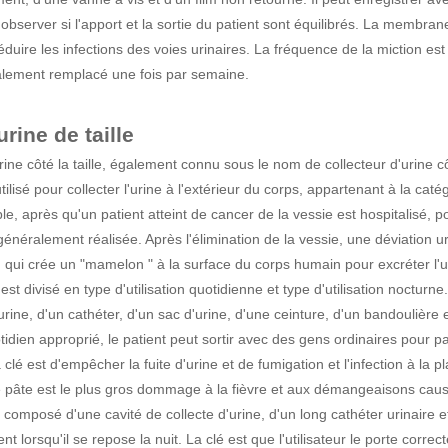
'observer si l'apport et la sortie du patient sont équilibrés. La membr
réduire les infections des voies urinaires. La fréquence de la miction est
alement remplacé une fois par semaine.
urine de taille
rine côté la taille, également connu sous le nom de collecteur d'urine côt
utilisé pour collecter l'urine à l'extérieur du corps, appartenant à la ca
e, après qu'un patient atteint de cancer de la vessie est hospitalisé,
généralement réalisée. Après l'élimination de la vessie, une déviation uré
, qui crée un "mamelon " à la surface du corps humain pour excréter l
ui est divisé en type d'utilisation quotidienne et type d'utilisation noct
'urine, d'un cathéter, d'un sac d'urine, d'une ceinture, d'un bandoulière
idien approprié, le patient peut sortir avec des gens ordinaires pour par
 clé est d'empêcher la fuite d'urine et de fumigation et l'infection à la 
 pâte est le plus gros dommage à la fièvre et aux démangeaisons causées
t composé d'une cavité de collecte d'urine, d'un long cathéter urinaire et 
ient lorsqu'il se repose la nuit. La clé est que l'utilisateur le porte cor