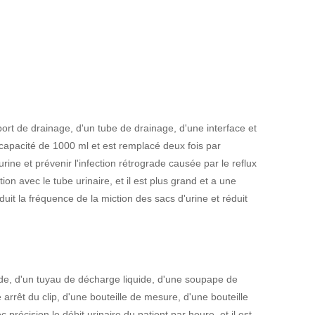
ort de drainage, d'un tube de drainage, d'une interface et
e capacité de 1000 ml et est remplacé deux fois par
rine et prévenir l'infection rétrograde causée par le reflux
ation avec le tube urinaire, et il est plus grand et a une
duit la fréquence de la miction des sacs d'urine et réduit
uide, d'un tuyau de décharge liquide, d'une soupape de
 arrêt du clip, d'une bouteille de mesure, d'une bouteille
 précision le débit urinaire du patient par heure, et il est