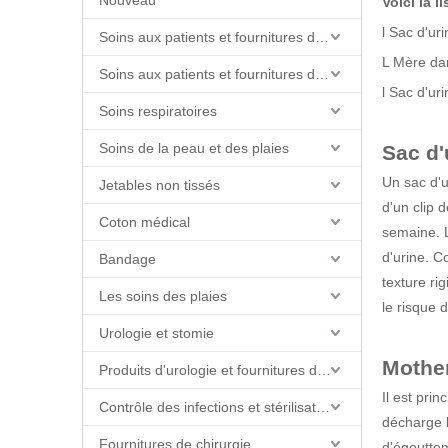
Nouveau
Voici la l
l Sac d'uri
Soins aux patients et fournitures de soins infirmiers
L Mère dan
Soins aux patients et fournitures de soins infirmiers
l Sac d'uri
Soins respiratoires
Soins de la peau et des plaies
Sac d'
Un sac d'u
Jetables non tissés
d'un clip 
Coton médical
semaine. L
d'urine. Co
Bandage
texture ri
Les soins des plaies
le risque 
Urologie et stomie
Mother
Produits d'urologie et fournitures de cathéter
Il est pri
Contrôle des infections et stérilisation
décharge l
Fournitures de chirurgie
d'égouttem