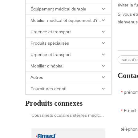
éviter la f
Coussinet adhésif pour les yeux
Équipement médical durable
Si vous êt
Mobilier médical et équipement d'installations
bienvenus 
Urgence et transport
Produits spécialisés
Urgence et transport
sacs d'u
Mobilier d'hôpital
Conta
Autres
Fournitures denatl
préno
*
Coussinets oculaires stériles médicaux emballés individuellement de forme ovale
Produits connexes
E-mail
*
téléphon