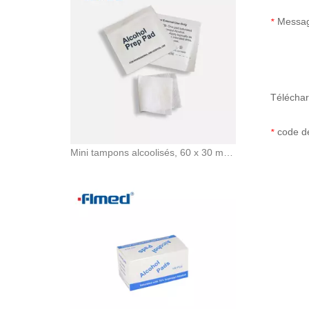
Messa
*
Téléchar
Mini tampons alcoolisés, 60 x 30 mm, 70 % d'alcool isopropylique, 100 paquets par boîte
code de
*