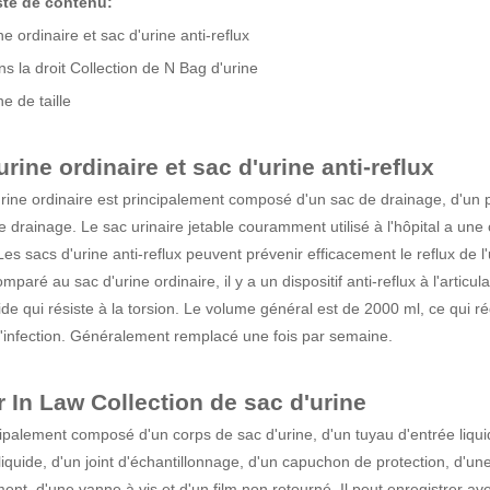
iste de contenu:
ne ordinaire et sac d'urine anti-reflux
s la droit Collection de N Bag d'urine
ne de taille
urine ordinaire et sac d'urine anti-reflux
rine ordinaire est principalement composé d'un sac de drainage, d'un p
de drainage. Le sac urinaire jetable couramment utilisé à l'hôpital a un
es sacs d'urine anti-reflux peuvent prévenir efficacement le reflux de l'u
mparé au sac d'urine ordinaire, il y a un dispositif anti-reflux à l'articul
gide qui résiste à la torsion. Le volume général est de 2000 ml, ce qui ré
d'infection. Généralement remplacé une fois par semaine.
 In Law Collection de sac d'urine
ncipalement composé d'un corps de sac d'urine, d'un tuyau d'entrée liq
iquide, d'un joint d'échantillonnage, d'un capuchon de protection, d'une
ent, d'une vanne à vis et d'un film non retourné. Il peut enregistrer avec