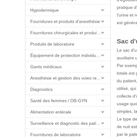
pratique d
Hypodermique
l'urine et 
Fournitures et produits d'anesthésie
est génér
Fournitures chirurgicales et produits de salle d'opération
Sac d'
Produits de laboratoire
Le sac d'u
Équipement de protection individuelle (EPI)
auxiliaire 
Par exempl
Gants médicaux
totale est 
Anesthésie et gestion des voies respiratoires
du patient
utilisé, q
Diagnostics
collecte d
Santé des femmes / OB-GYN
usage quot
simples, la
Alimentation entérale
Le type de
Surveillance et diagnostic des patients
de nuit es
par le pat
Fournitures de laboratoire