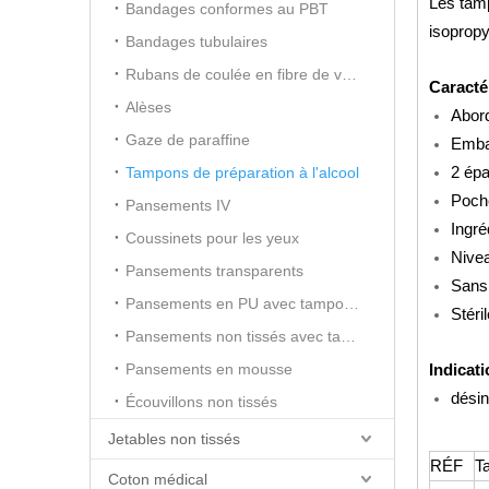
Les tamp
Bandages conformes au PBT
isopropy
Bandages tubulaires
Rubans de coulée en fibre de verre
Caracté
Alèses
Abor
Gaze de paraffine
Embal
2 épa
Tampons de préparation à l'alcool
Poch
Pansements IV
Ingré
Coussinets pour les yeux
Nivea
Pansements transparents
Sans 
Pansements en PU avec tampon absorbant
Stéri
Pansements non tissés avec tampon absorbant
Pansements en mousse
Indicati
désin
Écouvillons non tissés
Jetables non tissés
RÉF
Ta
Coton médical