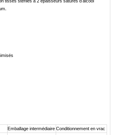
 tissés stériles à 2 épaisseurs saturés d'alcool
ium.
nimisés
Emballage intermédiaire
Conditionnement en vrac