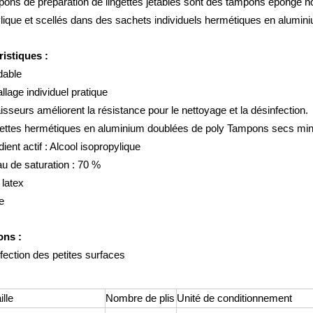
ons de préparation de lingettes jetables sont des tampons éponge non
lique et scellés dans des sachets individuels hermétiques en alumin
ristiques :
dable
lage individuel pratique
isseurs améliorent la résistance pour le nettoyage et la désinfection.
ettes hermétiques en aluminium doublées de poly Tampons secs mi
dient actif : Alcool isopropylique
u de saturation : 70 %
latex
le
ons :
fection des petites surfaces
ille
Nombre de plis
Unité de conditionnement