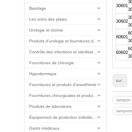
3
30601
Bandage
3
3
Les soins des plaies
30602
3
Urologie et stomie
6
60601
3
Produits d'urologie et fournitures de cathéter
6
Contrôle des infections et stérilisation
60602
3
Fournitures de chirurgie
Hypodermique
sur:
Fournitures et produits d'anesthésie
Fournitures chirurgicales et produits de salle d'opération
tampon 
Produits de laboratoire
tampons
Équipement de protection individuelle (EPI)
Gants médicaux