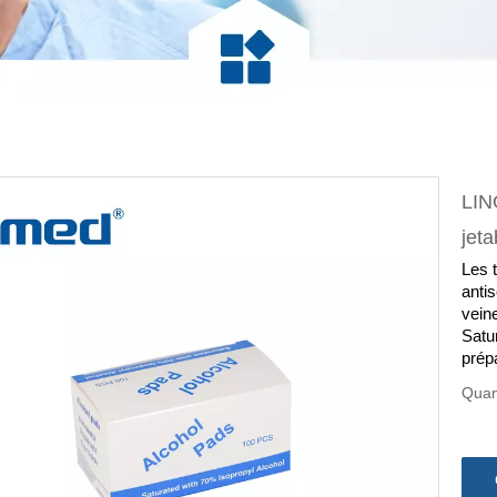
LIN
jet
Les 
antis
vein
Satu
prép
Quan