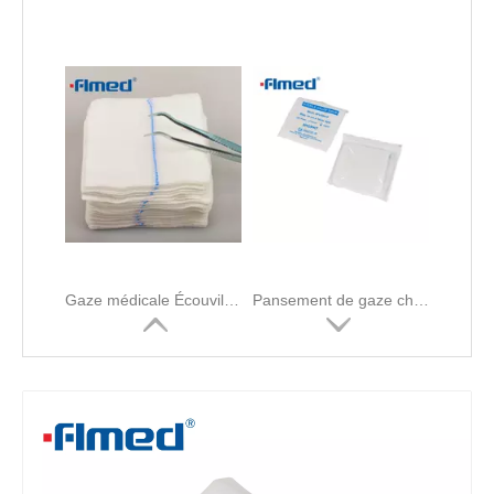
Gaze médicale Écouvillons de gaze non stériles
Pansement de gaze chirurgical Écouvillons de gaze simples non stériles