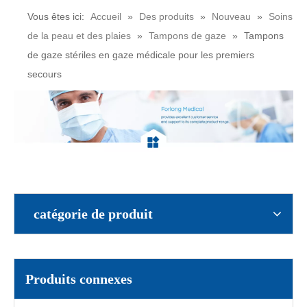
Vous êtes ici:
Accueil
»
Des produits
»
Nouveau
»
Soins
de la peau et des plaies
»
Tampons de gaze
»
Tampons
de gaze stériles en gaze médicale pour les premiers
Coton-tige absorbant non stérile, 100 pièces/paquet
Gaze prédécoupée médicale non stérile 7,5 x 7,5 cm 100 PCs par paquet
secours
catégorie de produit
Tampons de gaze blanche non stériles détectables aux rayons X chirurgicalement Clean100 par paquet
Tampons de gaze non stériles détectables aux rayons X 10 X 10 cm Sachet de 100
Produits connexes