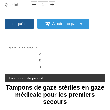
Quantité:
enquête
Ajouter au panier
Marque de produit:
FL
M
Écouvillon de gaze absorbante non stérile 2''x2"
Tampons de gaze médicale non stériles (paquet de 100)
E
D
Description du produit
Tampons de gaze stériles en gaze
médicale pour les premiers
secours