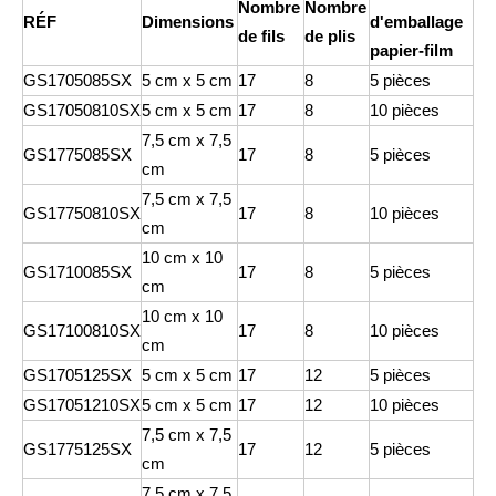
Nombre
Nombre
RÉF
Dimensions
d'emballage
de fils
de plis
papier-film
GS1705085SX
5 cm x 5 cm
17
8
5 pièces
GS17050810SX
5 cm x 5 cm
17
8
10 pièces
7,5 cm x 7,5
GS1775085SX
17
8
5 pièces
cm
7,5 cm x 7,5
GS17750810SX
17
8
10 pièces
cm
10 cm x 10
GS1710085SX
17
8
5 pièces
cm
10 cm x 10
GS17100810SX
17
8
10 pièces
cm
GS1705125SX
5 cm x 5 cm
17
12
5 pièces
GS17051210SX
5 cm x 5 cm
17
12
10 pièces
7,5 cm x 7,5
GS1775125SX
17
12
5 pièces
cm
7,5 cm x 7,5