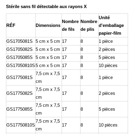
Stérile sans fil détectable aux rayons X
Unité
Nombre
Nombre
Non stérile 10 x 10 cm - paquet de 100 tampons de gaze
RÉF
Dimensions
d'emballage
de fils
de plis
papier-film
GS1705081S
5 cm x 5 cm
17
8
1 pièce
GS1705082S
5 cm x 5 cm
17
8
2 pièces
GS1705085S
5 cm x 5 cm
17
8
5 pièces
GS17050810S
5 cm x 5 cm
17
8
10 pièces
7,5 cm x 7,5
GS1775081S
17
8
1 pièce
cm
7,5 cm x 7,5
GS1775082S
17
8
2 pièces
cm
7,5 cm x 7,5
GS1775085S
17
8
5 pièces
cm
7,5 cm x 7,5
GS17750810S
17
8
10 pièces
cm