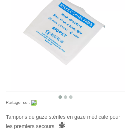
Tampon de gaze médical jetable, paquet de 100
Écouvillons de gaze non stériles absorbants en coton blanchi à 100 %
Partager sur:
Écouvillons de gaze stériles - Écouvillons de gaze - Pansements et bandages
Écouvillon de gaze de coton absorbant médical stérilisé/non stérile
Tampons de gaze stériles en gaze médicale pour
les premiers secours