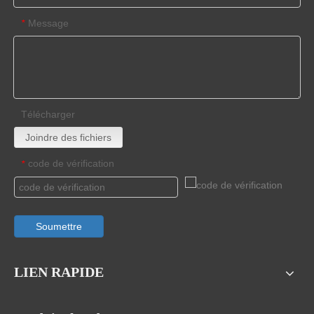
Message
*
Télécharger
Joindre des fichiers
code de vérification
*
Soumettre
LIEN RAPIDE