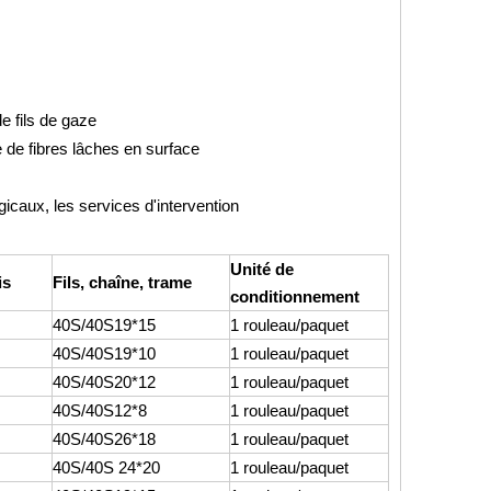
e fils de gaze
e de fibres lâches en surface
icaux, les services d'intervention
Unité de
is
Fils, chaîne, trame
conditionnement
40S/40S19*15
1 rouleau/paquet
40S/40S19*10
1 rouleau/paquet
40S/40S20*12
1 rouleau/paquet
40S/40S12*8
1 rouleau/paquet
40S/40S26*18
1 rouleau/paquet
40S/40S 24*20
1 rouleau/paquet