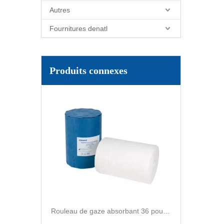
Autres
Fournitures denatl
Rouleau de gaze 4 épaisseurs, 100 mètres, 13 fils, papier kraft blanc et bleu
Produits connexes
Rouleau de gaze absorbant 36 pouces * 100 yards rouleau de gaze médicale 4 plis rouleau de gaze absorbant