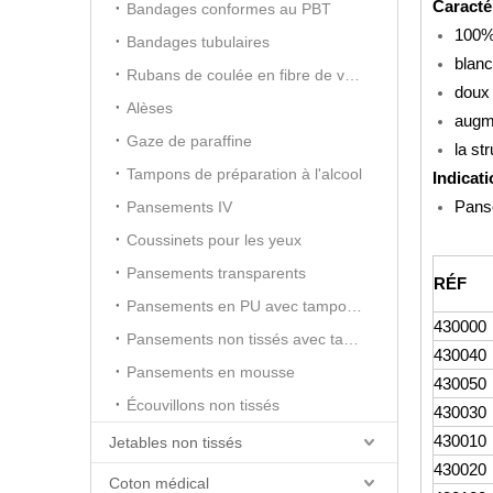
Caracté
Bandages conformes au PBT
100%
Bandages tubulaires
blanc
Rubans de coulée en fibre de verre
doux 
Alèses
augme
Gaze de paraffine
la st
Tampons de préparation à l'alcool
Indicati
Panse
Pansements IV
Coussinets pour les yeux
Pansements transparents
RÉF
Pansements en PU avec tampon absorbant
430000
Pansements non tissés avec tampon absorbant
430040
Pansements en mousse
430050
Écouvillons non tissés
430030
430010
Jetables non tissés
430020
Coton médical