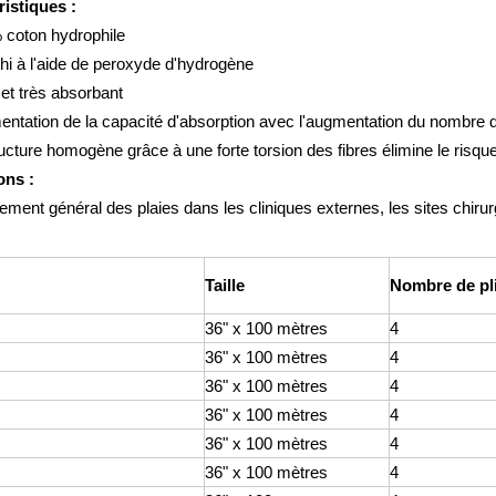
ristiques :
 coton hydrophile
hi à l'aide de peroxyde d'hydrogène
et très absorbant
ntation de la capacité d'absorption avec l'augmentation du nombre d
ructure homogène grâce à une forte torsion des fibres élimine le risqu
ons :
ment général des plaies dans les cliniques externes, les sites chirurg
Taille
Nombre de pl
36" x 100 mètres
4
36" x 100 mètres
4
36" x 100 mètres
4
36" x 100 mètres
4
36" x 100 mètres
4
36" x 100 mètres
4