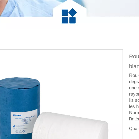
Rou
bla
Roul
dégra
une 
rayo
Ils 
les h
Norm
l'int
Quan