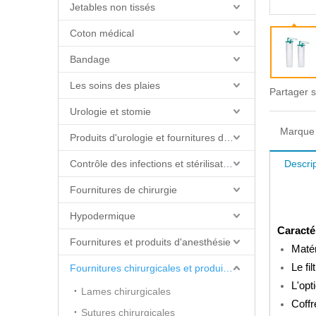
Jetables non tissés
Coton médical
Bandage
Les soins des plaies
Partager s
Urologie et stomie
Marque 
Produits d'urologie et fournitures de cathéter
Contrôle des infections et stérilisation
Descrip
Fournitures de chirurgie
Hypodermique
Caracté
Fournitures et produits d'anesthésie
Matér
Le fi
Fournitures chirurgicales et produits de salle d'opération
L'opt
Lames chirurgicales
Coffr
Sutures chirurgicales