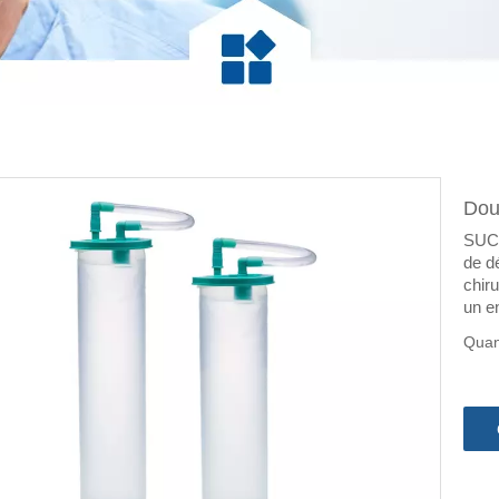
Doub
SUCT
de d
chir
un e
Quan