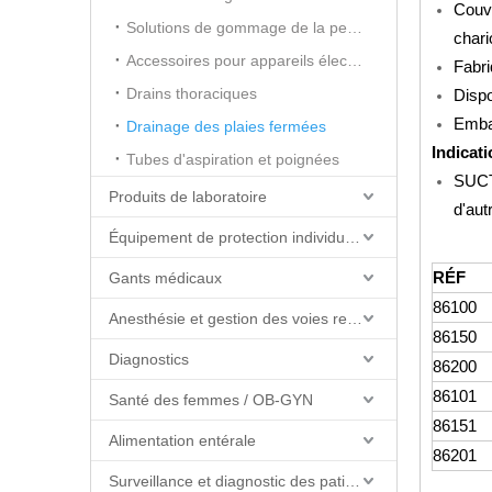
Couve
Solutions de gommage de la peau
chari
Accessoires pour appareils électrochirurgicaux
Fabri
Drains thoraciques
Dispo
Embal
Drainage des plaies fermées
Indicati
Tubes d'aspiration et poignées
SUCTI
Produits de laboratoire
d'aut
Équipement de protection individuelle (EPI)
RÉF
Gants médicaux
86100
Anesthésie et gestion des voies respiratoires
86150
Diagnostics
86200
86101
Santé des femmes / OB-GYN
86151
Alimentation entérale
86201
Surveillance et diagnostic des patients