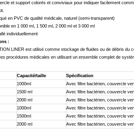
rcle et support colorés et conviviaux pour indiquer facilement comme
ot.
qué en PVC de qualité médicale, naturel (semi-transparent)
nible en 1 000 ml, 1 500 ml, 2 000 ml et 3 000 ml
lé individuellement
ons :
ON LINER est utilisé comme stockage de fluides ou de débris du co
res procédures médicales en utilisant un ensemble complet de systèm
Capacité/taille
Spécification
1000ml
Avec filtre bactérien, couvercle ver
1500 ml
Avec filtre bactérien, couvercle ver
2000 ml
Avec filtre bactérien, couvercle ver
1000ml
Avec filtre bactérien, couvercle ver
1500ml
Avec filtre bactérien, couvercle ver
2000 ml
Avec filtre bactérien, couvercle ver