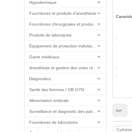
Hypodermique
Fournitures et produits d'anesthésie
Caracté
Fournitures chirurgicales et produits de salle d'opération
Produits de laboratoire
· Le tu
Équipement de protection individuelle (EPI)
· Pour l
· Extrém
Gants médicaux
· Tubes
Anesthésie et gestion des voies respiratoires
· L'extr
· Connec
Diagnostics
· Dispon
Santé des femmes / OB-GYN
Alimentation entérale
sur:
Surveillance et diagnostic des patients
Fournitures de laboratoire
Cathéter