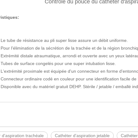
Contrôle du pouce du cathéter d'aspir
ristiques:
be de résistance au pli super lisse assure un débit uniforme.
'élimination de la sécrétion de la trachée et de la région bronchiq
ité distale atraumatique, arrondi et ouverte avec un yeux latéraux 
 de surface congelés pour une super intubation lisse.
émité proximale est équipée d'un connecteur en forme d'entonnoir 
teur ordinaire codé en couleur pour une identification facile de la
ible avec du matériel gratuit DEHP. Stérile / jetable / emballé ind
 d'aspiration trachéale
Cathéter d'aspiration jetable
Cathéter