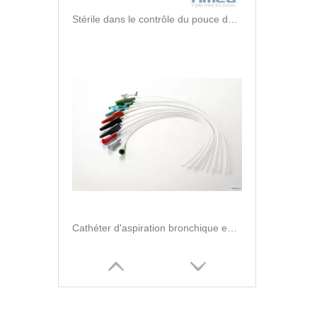
Stérile dans le contrôle du pouce du cathéter d'aspiration en PVC de qualité méidienne
Cathéter d'aspiration bronchique endo avec connecteur de commande du pouce