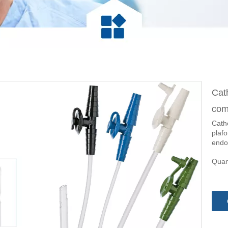
Cat
com
Cathé
plafo
endo
Quan