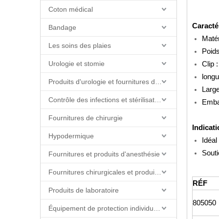
Coton médical
Caracté
Bandage
Matér
Les soins des plaies
Poids
Urologie et stomie
Clip 
longu
Produits d'urologie et fournitures de cathéter
Large
Contrôle des infections et stérilisation
Embal
Fournitures de chirurgie
Indicati
Hypodermique
Idéal
Souti
Fournitures et produits d'anesthésie
Fournitures chirurgicales et produits de salle d'opération
RÉF
Produits de laboratoire
805050
Équipement de protection individuelle (EPI)