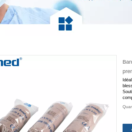
Ban
pre
Idéal
bles
Souti
comp
Quan