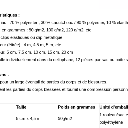
ristiques :
iau : 70 % polyester ; 30 % caoutchouc / 90 % polyester, 10 % élast
 en grammes : 90 g/m2, 100 g/m2, 120 g/m2, etc.
: clips élastiques ou clip métallique
eur (étirée) : 4 m, 4,5 m, 5 m, etc.
ur: 5 cm, 7,5 cm, 10 cm, 15 cm, 20 cm
lé individuellement dans du cellophane, 12 pièces par sac ou boîte s
ons :
 pour un large éventail de parties du corps et de blessures.
ent les parties du corps blessées et fournit une compression personn
Taille
Poids en grammes
Unité d'embal
1 rouleau/sac 
5 cm x 4,5 m
90g/m2
polyéthylène