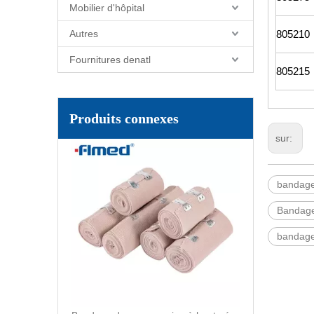
Mobilier d'hôpital
Autres
805210
Fournitures denatl
805215
Produits connexes
sur:
bandage
Bandage
bandage 