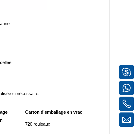
hanne
cellée
alisée si nécessaire.
lage
Carton d'emballage en vrac
en
720 rouleaux