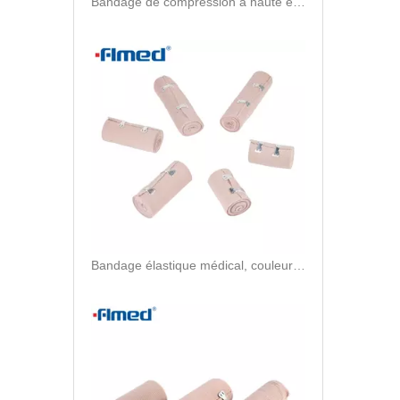
Bandage de compression à haute élasticité respirant de qualité supérieure, pour usage médical, rouleau de bandage en caoutchouc à haute élasticité
Bandage élastique médical, couleur de peau, haute élasticité