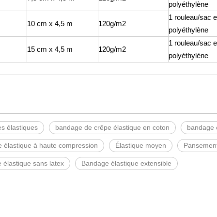
polyéthylène
1 rouleau/sac 
10 cm x 4,5 m
120g/m2
polyéthylène
1 rouleau/sac 
15 cm x 4,5 m
120g/m2
polyéthylène
s élastiques
bandage de crêpe élastique en coton
bandage é
 élastique à haute compression
Élastique moyen
Pansement
élastique sans latex
Bandage élastique extensible